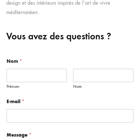
design et des intérieurs inspirés de l’art de vivre
méditerranéen.
Vous avez des questions ?
Nom
*
Prénom
Nom
E-mail
*
N
Message
*
o