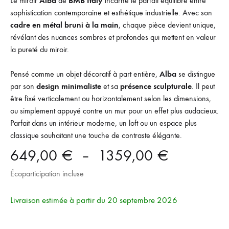
Le miroir
Alba
de
BMB Italy
incarne le parfait équilibre entre
sophistication contemporaine et esthétique industrielle. Avec son
cadre en métal bruni à la main
, chaque pièce devient unique,
révélant des nuances sombres et profondes qui mettent en valeur
la pureté du miroir.
Pensé comme un objet décoratif à part entière,
Alba
se distingue
par son
design minimaliste
et sa
présence sculpturale
. Il peut
être fixé verticalement ou horizontalement selon les dimensions,
ou simplement appuyé contre un mur pour un effet plus audacieux.
Parfait dans un intérieur moderne, un loft ou un espace plus
classique souhaitant une touche de contraste élégante.
Plage
649,00
€
–
1359,00
€
Écoparticipation incluse
de
prix :
Livraison estimée à partir du 20 septembre 2026
649,00 