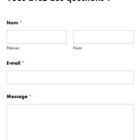
N
Nom
*
o
m
*
N
o
Prénom
Nom
m
E-mail
*
Message
*