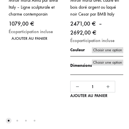
Miroir mural Alma par BMB
Miroir mural avec cadre en
Italy – Ligne sculpturale et
bois doré argent ou laqué
charme contemporain
noir Cesar par BMB Italy
1079,00
€
2471,00
€
–
Écoparticipation incluse
Plage
2692,00
€
AJOUTER AU PANIER
Écoparticipation incluse
de
prix :
Couleur
2471,00 €
Dimensions
à
2692,00 €
Quantité
AJOUTER AU PANIER