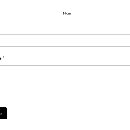
Nom
e
*
r