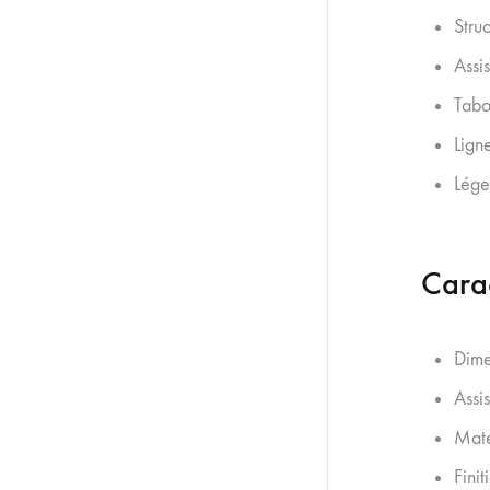
Stru
Assi
Tabo
Lign
Lége
Carac
Dime
Assi
Maté
Finit