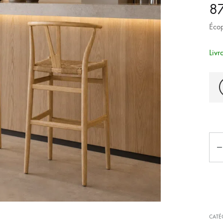
Tables Basses
8
Tables
Écop
Cuisines Extérieures
Livr
Quan
CATÉ