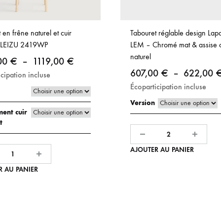
 en frêne naturel et cuir
Tabouret réglable design Lap
l LEIZU 2419WP
LEM – Chromé mat & assise 
naturel
Plage
00
€
–
1119,00
€
607,00
€
–
622,00
cipation incluse
de
Écoparticipation incluse
prix :
Version
1105,00 €
ent cuir
à
t
Quantité
1119,00 €
AJOUTER AU PANIER
R AU PANIER