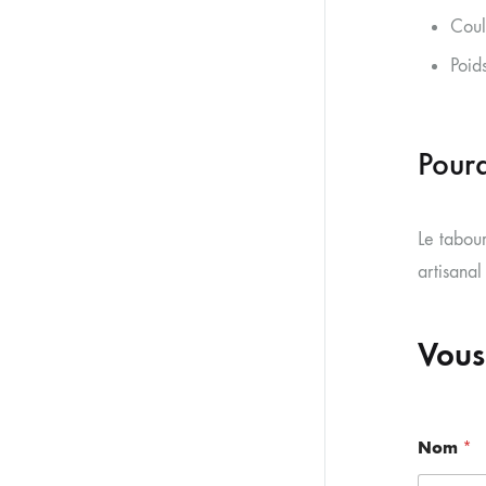
Coul
Poid
Pourq
Le tabour
artisanal
Vous
Nom
*