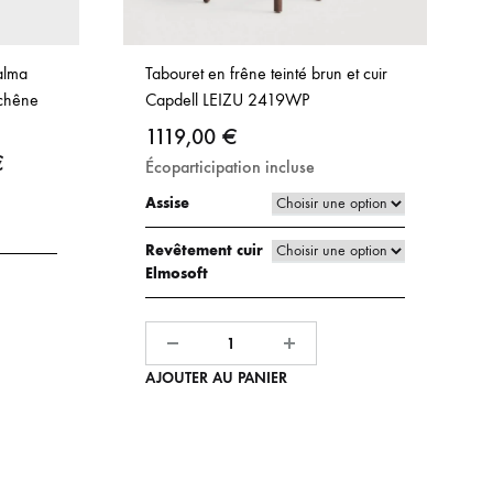
alma
Tabouret en frêne teinté brun et cuir
chêne
Capdell LEIZU 2419WP
1119,00
€
Plage
€
Écoparticipation incluse
de
Assise
prix :
Revêtement cuir
607,00 €
Elmosoft
à
622,00 €
Quantité
AJOUTER AU PANIER