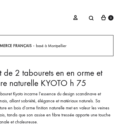
Panier
Recherche
Se connecter
0
MERCE FRANÇAIS
basé à Montpellier
ISERIES
FESSIONNEL
DÉCORATION
aux
Papiers Peints
t de 2 tabourets en en orme et
ac
ses De Bureau
Tapis
bre naturelle KYOTO h 75
abouret Kyoto incarne l’essence du design scandinave et
nais, alliant sobriété, élégance et matériaux naturels. Sa
cture en bois d’orme finition naturelle met en valeur les veines
ois, tandis que son assise en fibre tressée apporte une touche
sanale et chaleureuse.