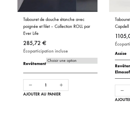
Tabouret de douche étanche avec
Tabouret
poignée et filet – Collection ROLL par
Capdel
Ever Life
1105,
285,72
€
Écoparti
Écoparticipation incluse
Assise
Revêtement
Revêtem
Elmosof
Quantité
Quantité
AJOUTER AU PANIER
AJOUTE