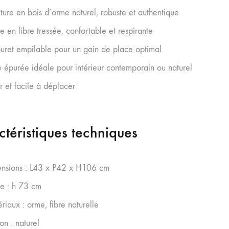
cture en bois d’orme naturel, robuste et authentique
se en fibre tressée, confortable et respirante
uret empilable pour un gain de place optimal
e épurée idéale pour intérieur contemporain ou naturel
r et facile à déplacer
téristiques techniques
nsions : L43 x P42 x H106 cm
se : h 73 cm
riaux : orme, fibre naturelle
ion : naturel