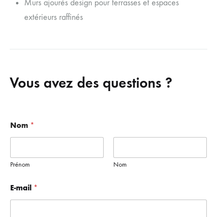
Murs ajourés design pour terrasses et espaces
extérieurs raffinés
Vous avez des questions ?
Nom
*
Prénom
Nom
M
E-mail
*
e
s
s