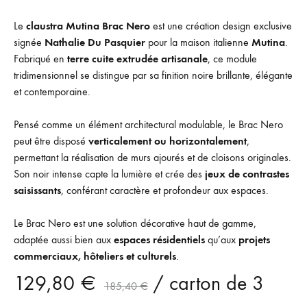
Le
claustra Mutina Brac Nero
est une création design exclusive
signée
Nathalie Du Pasquier
pour la maison italienne
Mutina
.
Fabriqué en
terre cuite extrudée artisanale
, ce module
tridimensionnel se distingue par sa finition noire brillante, élégante
et contemporaine.
Pensé comme un élément architectural modulable, le Brac Nero
peut être disposé
verticalement ou horizontalement
,
permettant la réalisation de murs ajourés et de cloisons originales.
Son noir intense capte la lumière et crée des
jeux de contrastes
saisissants
, conférant caractère et profondeur aux espaces.
Le Brac Nero est une solution décorative haut de gamme,
adaptée aussi bien aux
espaces résidentiels
qu’aux
projets
commerciaux, hôteliers et culturels
.
129,80
€
/ carton de 3
185,40
€