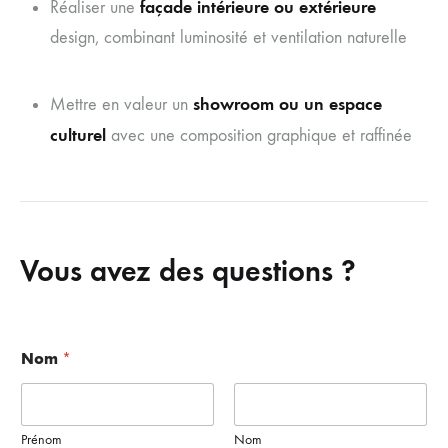
façade intérieure ou extérieure
Réaliser une
design, combinant luminosité et ventilation naturelle
showroom ou un espace
Mettre en valeur un
culturel
avec une composition graphique et raffinée
Vous avez des questions ?
M
Nom
*
e
s
s
a
g
Prénom
Nom