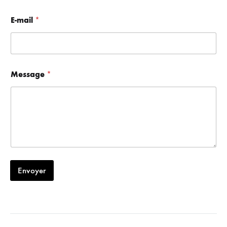
e
*
E-mail
*
N
o
m
Message
*
Envoyer