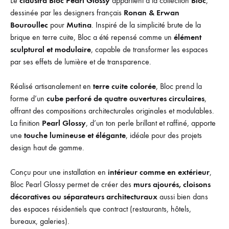
Le
claustra Bloc Pearl Glossy
appartient à la collection
Bloc
,
dessinée par les designers français
Ronan & Erwan
Bouroullec
pour
Mutina
. Inspiré de la simplicité brute de la
brique en terre cuite, Bloc a été repensé comme un
élément
sculptural et modulaire
, capable de transformer les espaces
par ses effets de lumière et de transparence.
Réalisé artisanalement en
terre cuite colorée
, Bloc prend la
forme d’un
cube perforé de quatre ouvertures circulaires
,
offrant des compositions architecturales originales et modulables.
La finition
Pearl Glossy
, d’un ton perle brillant et raffiné, apporte
une
touche lumineuse et élégante
, idéale pour des projets
design haut de gamme.
Conçu pour une installation en
intérieur comme en extérieur
,
Bloc Pearl Glossy permet de créer des
murs ajourés, cloisons
décoratives ou séparateurs architecturaux
aussi bien dans
des espaces résidentiels que contract (restaurants, hôtels,
bureaux, galeries).