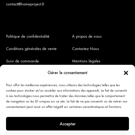
contact@homeproject.fr
Politique de confidentialité
A propos de nous
Conditions générales de vente
Contactez Nous
Suivi de commande
Mentions légales
Gérer le consentement
Pour offrir les meilleures expériences, nous utilisons des technologies telles que les
Paiement sécurisé
cookies pour stocker et/ou accéder aux informations des appareils. Le fait de consentir
à ces technologies nous permettra de traiter des données telles que le comportement
de navigation ou les ID uniques sur ce site. Le fait de ne pas consentir ou de retirer son
consentement peut avoir un effet négatif sur certaines caractéristiques et fonctions.
Accepter