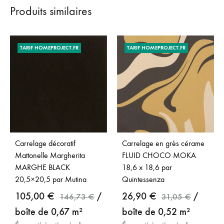
Produits similaires
TARIF HOMEPROJECT.FR
TARIF HOMEPROJECT.FR
Carrelage décoratif
Carrelage en grès cérame
Mattonelle Margherita
FLUID CHOCO MOKA
MARGHE BLACK
18,6 x 18,6 par
20,5×20,5 par Mutina
Quintessenza
105,00
€
/
26,90
€
/
146,73
€
31,05
€
boîte de 0,67 m²
boîte de 0,52 m²